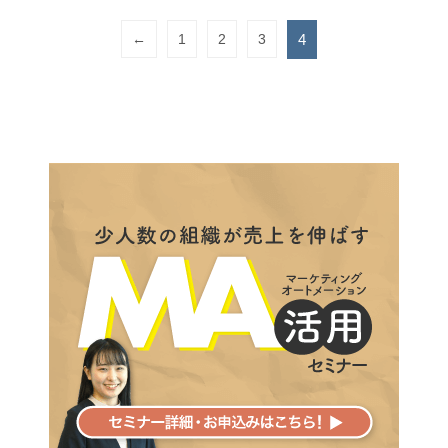
←
1
2
3
4