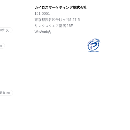
カイロスマーケティング株式会社
151-0051
東京都渋⾕区千駄ヶ谷5-27-5
リンクスクエア新宿 16F
告 (7)
WeWork内
)
起業 (6)